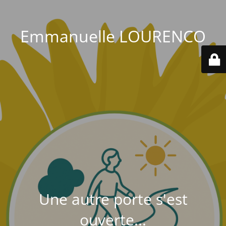
Emmanuelle LOURENCO
Une autre porte s'est
ouverte...