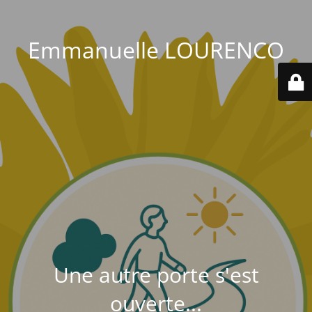
Emmanuelle LOURENCO
Une autre porte s'est
ouverte...