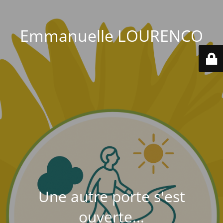
Emmanuelle LOURENCO
Une autre porte s'est
ouverte...